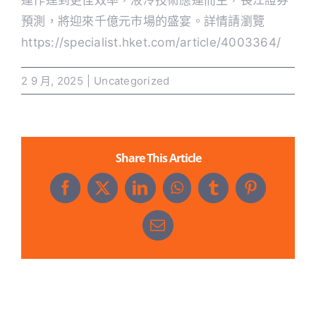
運作達到更佳效率，液冷技術應運而生，長江證券
預測，將迎來千億元市場的盛宴。詳情請瀏覽
https://specialist.hket.com/article/4003364/
歷屆回顧
2 9 月, 2025
|
Uncategorized
聯絡我們
採購及參觀登記
Share This Article
申請參展
Facebook
X
LinkedIn
WhatsApp
Tumblr
Pinterest
中文
Email