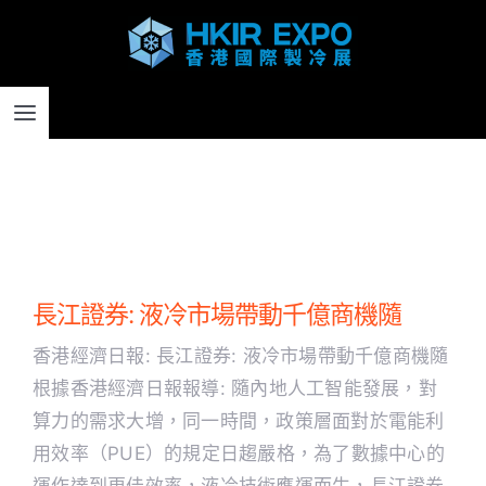
Skip
to
content
Toggle
Navigation
主頁
為何參展
長江證券: 液冷市場帶動千億商機隨
了解參展
香港經濟日報: 長江證券: 液冷市場帶動千億商機隨
根據香港經濟日報報導: 隨內地人工智能發展，對
參展資助計劃
算力的需求大增，同一時間，政策層面對於電能利
用效率（PUE）的規定日趨嚴格，為了數據中心的
採購及參觀登記