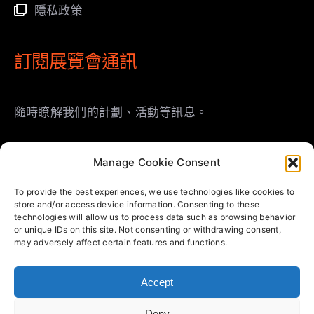
隱私政策
訂閱展覽會通訊
隨時瞭解我們的計劃、活動等訊息。
Manage Cookie Consent
To provide the best experiences, we use technologies like cookies to
store and/or access device information. Consenting to these
technologies will allow us to process data such as browsing behavior
or unique IDs on this site. Not consenting or withdrawing consent,
登記
may adversely affect certain features and functions.
Accept
© Copyright 2025 | 福威士國際展覽有限公司 | 版權
Deny